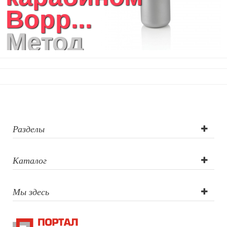
Bopp...
Метод
нанесения
логотипа:
тампопечать,
лазерная
Разделы
гравировка,
Каталог
тампопечать,
Мы здесь
лазерная
гравировка