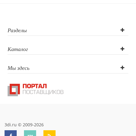
Тампопечать,
Гравировка
круговая (CO2
Разделы
лазер),
Каталог
Гравировка
Мы здесь
(CO2 лазер)
3di.ru © 2009-2026