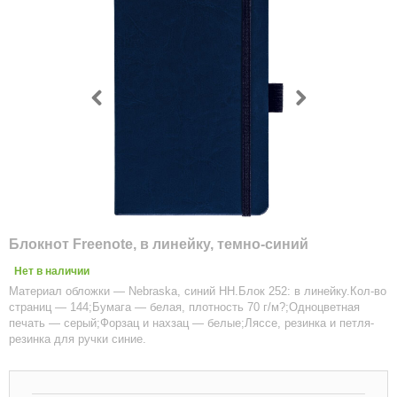
Блокнот Freenote, в линейку, темно-синий
Нет в наличии
Материал обложки — Nebraska, синий HH.Блок 252: в линейку.Кол-во
страниц — 144;Бумага — белая, плотность 70 г/м?;Одноцветная
печать — серый;Форзац и нахзац — белые;Ляссе, резинка и петля-
резинка для ручки синие.