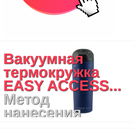
Вакуумная
термокружка
EASY ACCESS...
Метод
нанесения
логотипа: