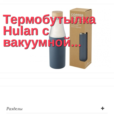
Термобутылка
Hulan с
вакуумной...
Разделы