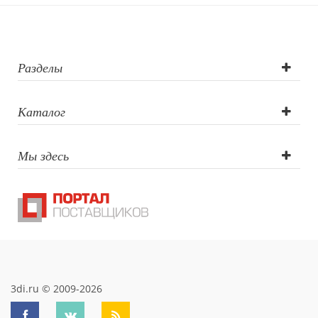
круговая
(оптоволоконны
лазер),
Разделы
Гравировка
Каталог
(оптоволоконны
Мы здесь
лазер)
3di.ru © 2009-2026