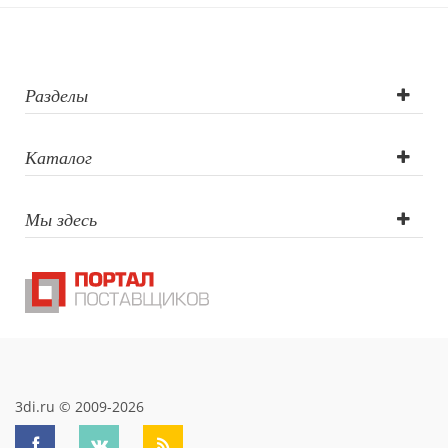
Цифровая
печать, УФ-
печать круговая,
Разделы
Трафаретная
Каталог
печать круговая,
Мы здесь
Гравировка
(CO2 лазер),
Гравировка
круговая (CO2
лазер), УФ-
3di.ru © 2009-2026