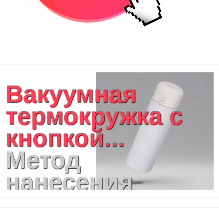
Вакуумная
термокружка c
кнопкой...
Метод
нанесения
логотипа: