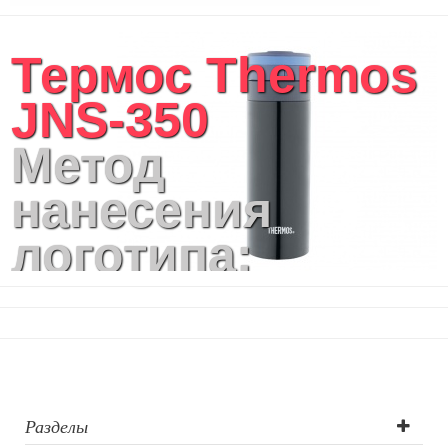
Термос Thermos
JNS-350
Метод
нанесения
логотипа:
Гравировка
круговая (CO2
лазер),
Цифровая
Разделы