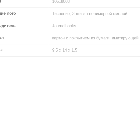
л
10618003
ние лого
Тиснение, Заливка полимерной смолой
одитель
Journalbooks
ал
картон с покрытием из бумаги, имитирующей
ы
9,5 х 14 х 1,5