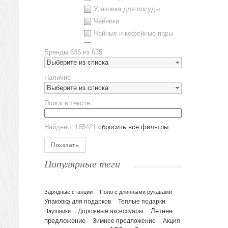
Упаковка для посуды
Чайники
Чайные и кофейные пары
Металлическая посуда
Бренды
635 из 635
Наборы посуды
Выберите из списка
Предметы сервировки
Наличие
Стаканы
Выберите из списка
Эко кружки
Поиск в тексте
ЕВРОПОСУДА
Аксессуары
Найдено :165421
сбросить все фильтры
Ежедневники и блокноты
Блокноты
Показать
Ежедневники полудатированные
Популярные теги
Датированные ежедневники
Ежедневники недатированные
Планинги и телефонные книжки
Зарядные станции
Поло с длинными рукавами
Упаковка для подарков
Теплые подарки
Планинги датированные
Летнее
Наушники
Дорожные аксессуары
Планинги недатированные
предложение
Зимнее предложение
Акция