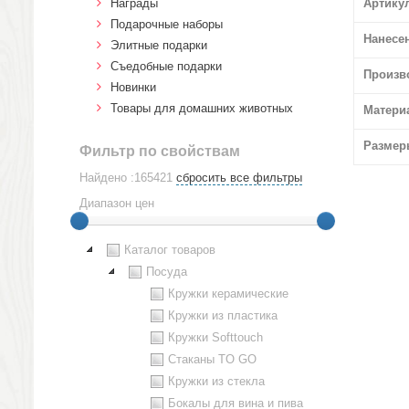
Награды
Артику
Подарочные наборы
Нанесе
Элитные подарки
Cъедобные подарки
Произв
Новинки
Товары для домашних животных
Матери
Размер
Фильтр по свойствам
Найдено :165421
сбросить все фильтры
Диапазон цен
Каталог товаров
Посуда
Кружки керамические
Кружки из пластика
Кружки Softtouch
Стаканы TO GO
Кружки из стекла
Бокалы для вина и пива