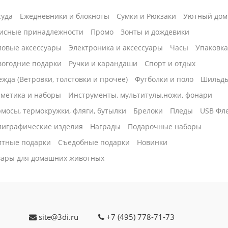
суда
Ежедневники и блокноты
Сумки и Рюкзаки
Уютный дом
исные принадлежности
Промо
Зонты и дождевики
ловые аксессуары
Электроника и аксессуары
Часы
Упаковк
вогодние подарки
Ручки и карандаши
Спорт и отдых
жда (Ветровки, толстовки и прочее)
Футболки и поло
Шильд
сметика и наборы
Инструменты, мультитулы,ножи, фонари
мосы, термокружки, фляги, бутылки
Брелоки
Пледы
USB Фл
лиграфические изделия
Награды
Подарочные наборы
итные подарки
Cъедобные подарки
Новинки
вары для домашних животных
site@3di.ru
+7 (495) 778-71-73