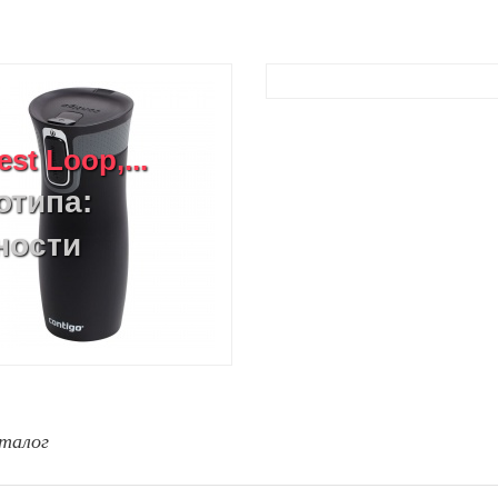
st Loop,...
отипа:
ности
талог