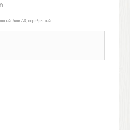
n
анный Juan А6, серебристый