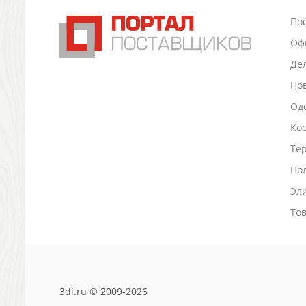
Канцтовары
По
Промо
Оф
Антистрессы
Светоотражатели
Де
Зажигалки
Но
Зеркала и косметички
Оде
Открывашки
Ко
Промо-мелочи
Зонты и дождевики
Тер
Зонты-трости
По
Складные зонты
Эл
Дождевики
Деловые аксессуары
То
Дорожные органайзеры
Обложки для документов
Зажимы для купюр
Папки, блокноты
3di.ru © 2009-2026
Визитницы настольные