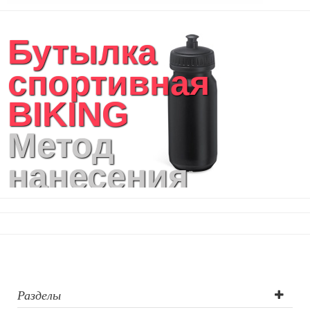
Бутылка
спортивная
BIKING
Метод
нанесения
логотипа:
Тампопечать,
Трафаретная
печать круговая
Разделы