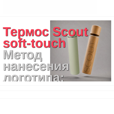
Термос Scout
soft-touch
Метод
нанесения
логотипа:
Гравировка
круговая (CO2
лазер), УФ-