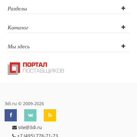
печать круговая,
Разделы
Гравировка
Каталог
(CO2 лазер), УФ-
Мы здесь
печать
3di.ru © 2009-2026
site@3di.ru
+7 (495) 778-71-73