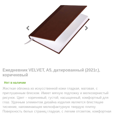
Ежедневник VELVET, А5, датированный (2021г.),
коричневый
Нет в наличии
Жесткая обложка из искусственной кожи гладкая, матовая, с
приглушенным блеском. Имеет мягкую подложку и мелкозернистый
рисунок. Цвет – коричневый, густой, насыщенный, комфортный для
глаз. Удачным элементом дизайна изделия является блестящее
тиснение, напоминающее мелкофактурную твердую плитку.
Поверхность белых страниц гладкая, с легким отсветом, комфортная