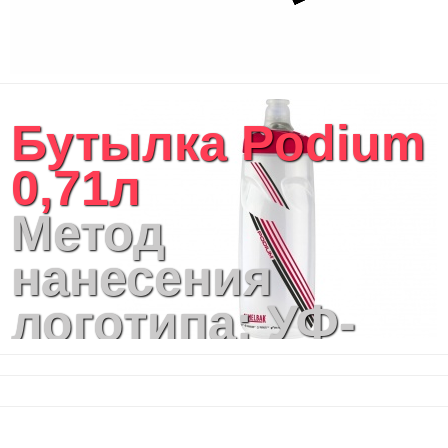
Бутылка Podium
0,71л
Метод
нанесения
логотипа: УФ-
печать