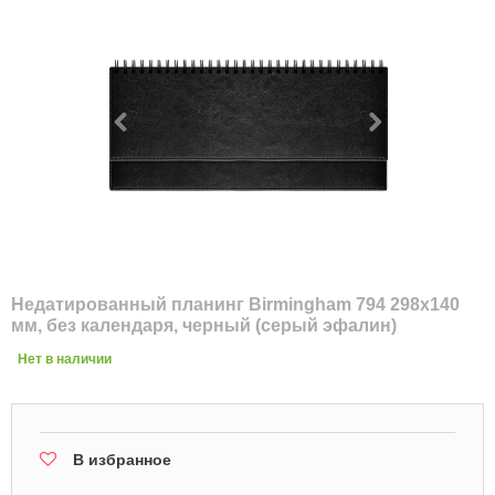
Недатированный планинг Birmingham 794 298х140
мм, без календаря, черный (серый эфалин)
Нет в наличии
В избранное