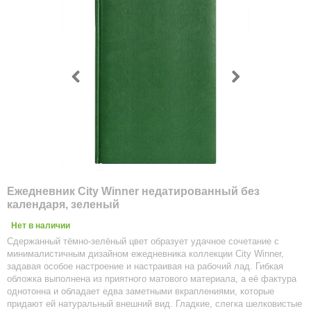
Ежедневник City Winner недатированный без
календаря, зеленый
Нет в наличии
Сдержанный тёмно-зелёный цвет образует удачное сочетание с
минималистичным дизайном ежедневника коллекции City Winner,
задавая особое настроение и настраивая на рабочий лад. Гибкая
обложка выполнена из приятного матового материала, а её фактура
однотонна и обладает едва заметными вкраплениями, которые
придают ей натуральный внешний вид. Гладкие, слегка шелковистые