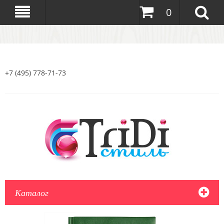
0
+7 (495) 778-71-73
Каталог