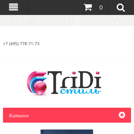
0
+7 (495) 778-71-73
Каталог