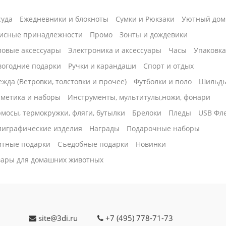
суда
Ежедневники и блокноты
Сумки и Рюкзаки
Уютный дом
исные принадлежности
Промо
Зонты и дождевики
ловые аксессуары
Электроника и аксессуары
Часы
Упаковк
вогодние подарки
Ручки и карандаши
Спорт и отдых
жда (Ветровки, толстовки и прочее)
Футболки и поло
Шильд
сметика и наборы
Инструменты, мультитулы,ножи, фонари
мосы, термокружки, фляги, бутылки
Брелоки
Пледы
USB Фл
лиграфические изделия
Награды
Подарочные наборы
итные подарки
Cъедобные подарки
Новинки
вары для домашних животных
site@3di.ru
+7 (495) 778-71-73