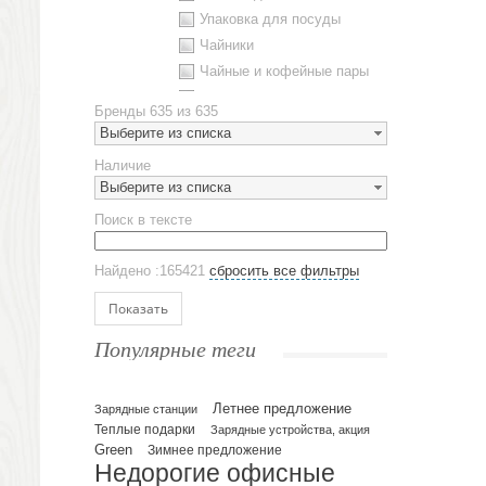
Упаковка для посуды
Чайники
Чайные и кофейные пары
Металлическая посуда
Бренды
635 из 635
Наборы посуды
Выберите из списка
Предметы сервировки
Наличие
Стаканы
Выберите из списка
Эко кружки
Поиск в тексте
ЕВРОПОСУДА
Аксессуары
Найдено :165421
сбросить все фильтры
Ежедневники и блокноты
Блокноты
Показать
Ежедневники полудатированные
Популярные теги
Датированные ежедневники
Ежедневники недатированные
Летнее предложение
Планинги и телефонные книжки
Зарядные станции
Теплые подарки
Зарядные устройства, акция
Планинги датированные
Green
Зимнее предложение
Планинги недатированные
Недорогие офисные