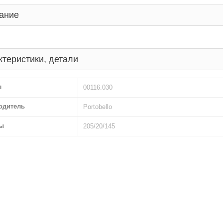
ание
ктеристики, детали
л
00116.030
одитель
Portobello
ы
205/20/145