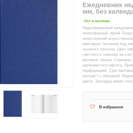
Ежедневник нед
мм, без календ
Нет в наличии
Недатированный ежедневни
атмосферный, яркий. Безу
качественной искусственно
имитирует тиснение под ле
льняного полотна. Цвет об
светлого к темному за сче
матовые, белые. Страницы 
шелковистого офсета. Прия
перфорацией. Срез матовый
контраст с обложкой. Изде
цвета. Закладка имеет легк
В избранное