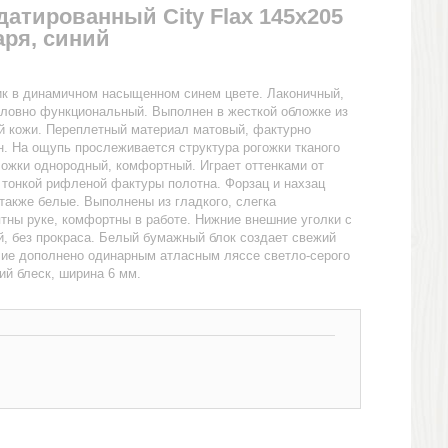
атированный City Flax 145х205
аря, синий
к в динамичном насыщенном синем цвете. Лаконичный,
словно функциональный. Выполнен в жесткой обложке из
й кожи. Переплетный материал матовый, фактурно
н. На ощупь прослеживается структура рогожки тканого
ложки однородный, комфортный. Играет оттенками от
т тонкой рифленой фактуры полотна. Форзац и нахзац
также белые. Выполнены из гладкого, слегка
тны руке, комфортны в работе. Нижние внешние уголки с
, без прокраса. Белый бумажный блок создает свежий
лие дополнено одинарным атласным ляссе светло-серого
ий блеск, ширина 6 мм.