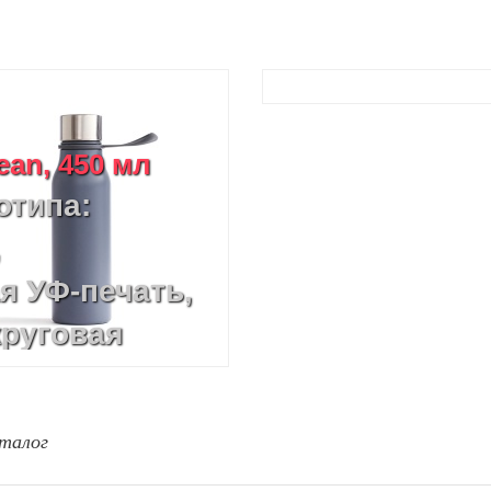
an, 450 мл
отипа:
,
я УФ-печать,
круговая
талог