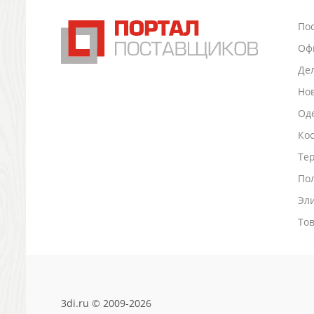
Канцтовары
По
Промо
Антистрессы
Оф
Светоотражатели
Де
Зажигалки
Но
Зеркала и косметички
Оде
Открывашки
Промо-мелочи
Ко
Зонты и дождевики
Тер
Зонты-трости
По
Складные зонты
Дождевики
Эл
Деловые аксессуары
То
Дорожные органайзеры
Обложки для документов
Зажимы для купюр
Папки, блокноты
Визитницы настольные
3di.ru © 2009-2026