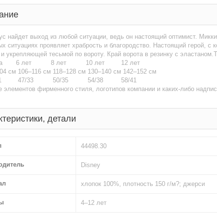
ание
с найдет выход из любой ситуации, ведь он настоящий оптимист. Микк
ых ситуациях проявляет храбрость и благородство. Настоящий герой, с
и укрепляющей тесьмой по вороту. Край ворота в резинку с эластаном.
а
6 лет
8 лет
10 лет
12 лет
04 см
106–116 см
118–128 см
130–140 см
142–152 см
1
47/33
50/35
54/38
58/41
 элементов фирменного стиля, логотипов компании и каких-либо надпис
ктеристики, детали
л
44498.30
одитель
Disney
ал
хлопок 100%, плотность
150 г/м?
; джерси
ы
4–12 лет