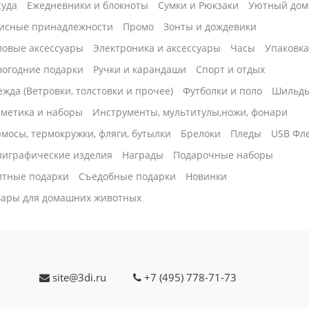
суда
Ежедневники и блокноты
Сумки и Рюкзаки
Уютный дом
исные принадлежности
Промо
Зонты и дождевики
ловые аксессуары
Электроника и аксессуары
Часы
Упаковк
вогодние подарки
Ручки и карандаши
Спорт и отдых
жда (Ветровки, толстовки и прочее)
Футболки и поло
Шильд
сметика и наборы
Инструменты, мультитулы,ножи, фонари
мосы, термокружки, фляги, бутылки
Брелоки
Пледы
USB Фл
лиграфические изделия
Награды
Подарочные наборы
итные подарки
Cъедобные подарки
Новинки
вары для домашних животных
site@3di.ru
+7 (495) 778-71-73