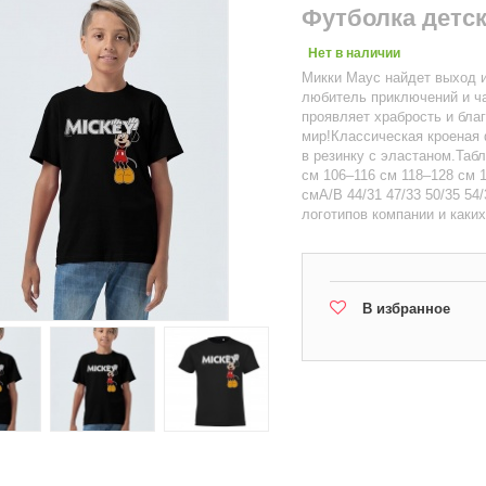
Футболка детск
Нет в наличии
Микки Маус найдет выход и
любитель приключений и ча
проявляет храбрость и бла
мир!Классическая кроеная 
в резинку с эластаном.Таб
см 106–116 см 118–128 см 
смA/B 44/31 47/33 50/35 5
логотипов компании и каки
В избранное