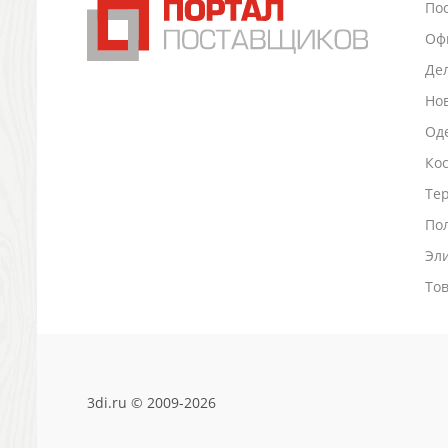
По
Промо
Оф
Антистрессы
Светоотражатели
Де
Зажигалки
Но
Зеркала и косметички
Оде
Открывашки
Ко
Промо-мелочи
Зонты и дождевики
Тер
Зонты-трости
По
Складные зонты
Эл
Дождевики
Деловые аксессуары
То
Дорожные органайзеры
Обложки для документов
Зажимы для купюр
Папки, блокноты
3di.ru © 2009-2026
Визитницы настольные
Платки шелковые