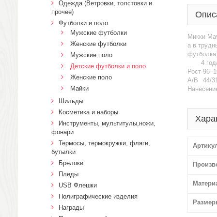
Одежда (Ветровки, толстовки и
прочее)
Опис
Футболки и поло
Мужские футболки
Микки Мау
Женские футболки
а в трудн
футболка 
Мужские поло
4 год
Детские футболки и поло
Рост
96–1
Женские поло
A/B
44/3
Майки
Нанесение
Шильды
Косметика и наборы
Хара
Инструменты, мультитулы,ножи,
фонари
Термосы, термокружки, фляги,
Артику
бутылки
Брелоки
Произв
Пледы
Матери
USB Флешки
Полиграфические изделия
Размер
Награды