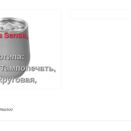
 Sense,
отипа:
 Тампопечать,
круговая,
р),
(CO2 лазер)
талог