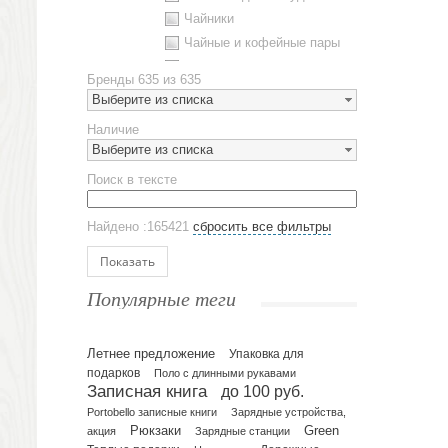
Чайники
Чайные и кофейные пары
Металлическая посуда
Бренды
635 из 635
Наборы посуды
Выберите из списка
Предметы сервировки
Наличие
Стаканы
Выберите из списка
Эко кружки
Поиск в тексте
ЕВРОПОСУДА
Аксессуары
Найдено :165421
сбросить все фильтры
Ежедневники и блокноты
Блокноты
Показать
Ежедневники полудатированные
Популярные теги
Датированные ежедневники
Ежедневники недатированные
Летнее предложение
Упаковка для
Планинги и телефонные книжки
подарков
Поло с длинными рукавами
Планинги датированные
Записная книга
до 100 руб.
Планинги недатированные
Portobello записные книги
Зарядные устройства,
Телефонные книжки
Рюкзаки
Green
акция
Зарядные станции