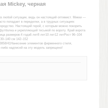
ая Mickey, черная
з любой ситуации, ведь он настоящий оптимист. Микки —
сто попадает в переделки, а в трудных ситуациях
городство. Настоящий герой, с которым можно покорить
футболка и укрепляющей тесьмой по вороту. Край ворота
лица размеров:4 года6 лет8 лет10 лет12 летРост 96–104
130–140 см 142–152
4/3858/41Нанесение элементов фирменного стиля,
х-либо надписей на эту модель запрещено!