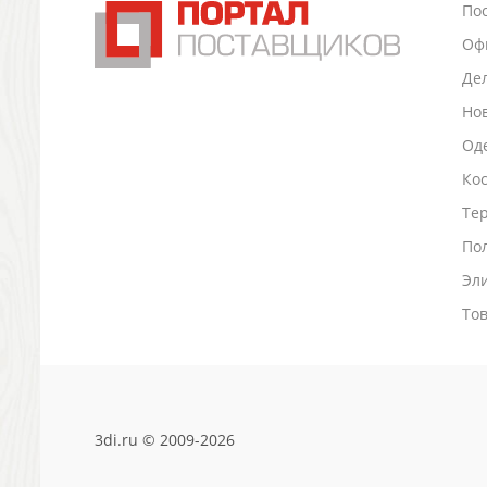
По
Промо
Оф
Антистрессы
Светоотражатели
Де
Зажигалки
Но
Зеркала и косметички
Оде
Открывашки
Промо-мелочи
Ко
Зонты и дождевики
Тер
Зонты-трости
По
Складные зонты
Эл
Дождевики
Деловые аксессуары
То
Дорожные органайзеры
Обложки для документов
Зажимы для купюр
Папки, блокноты
Визитницы настольные
3di.ru © 2009-2026
Платки шелковые