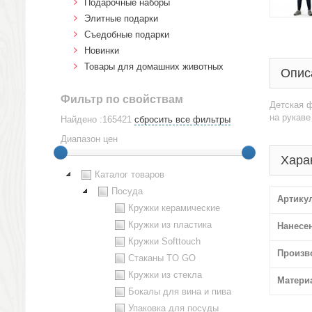
Подарочные наборы
Элитные подарки
Cъедобные подарки
Новинки
Товары для домашних животных
Опис
Фильтр по свойствам
Детская ф
на рукаве
Найдено :165421
сбросить все фильтры
Диапазон цен
Хара
Каталог товаров
Посуда
Артику
Кружки керамические
Кружки из пластика
Нанесе
Кружки Softtouch
Произв
Стаканы TO GO
Кружки из стекла
Матери
Бокалы для вина и пива
Упаковка для посуды