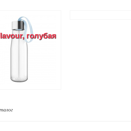
avour, голубая
талог