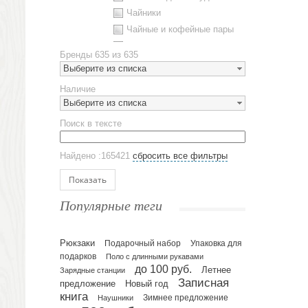
Чайники
Чайные и кофейные пары
Металлическая посуда
Бренды
635 из 635
Наборы посуды
Выберите из списка
Предметы сервировки
Наличие
Стаканы
Выберите из списка
Эко кружки
Поиск в тексте
ЕВРОПОСУДА
Аксессуары
Найдено :165421
сбросить все фильтры
Ежедневники и блокноты
Блокноты
Показать
Ежедневники полудатированные
Популярные теги
Датированные ежедневники
Ежедневники недатированные
Рюкзаки
Подарочный набор
Упаковка для
Планинги и телефонные книжки
подарков
Поло с длинными рукавами
Планинги датированные
до 100 руб.
Летнее
Зарядные станции
Планинги недатированные
Записная
предложение
Новый год
Телефонные книжки
книга
Зимнее предложение
Наушники