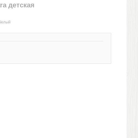
ra детская
 белый