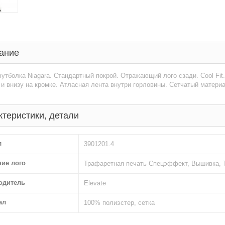
ание
утболка Niagara. Стандартный покрой. Отражающий лого сзади. Cool Fit
 и внизу на кромке. Атласная лента внутри горловины. Сетчатый матери
ктеристики, детали
л
3901201.4
ние лого
Трафаретная печать Спецэффект, Вышивка, 
одитель
Elevate
ал
100% полиэстер, сетка