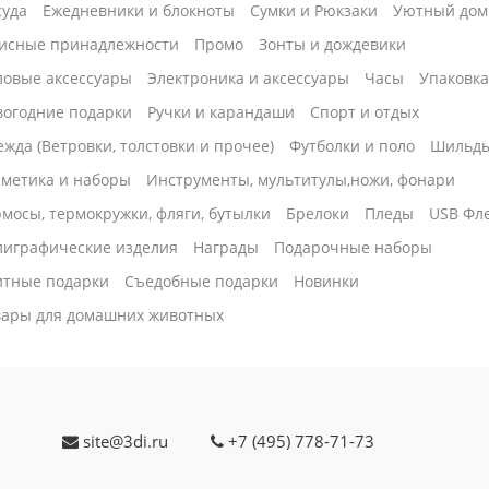
суда
Ежедневники и блокноты
Сумки и Рюкзаки
Уютный дом
исные принадлежности
Промо
Зонты и дождевики
ловые аксессуары
Электроника и аксессуары
Часы
Упаковк
вогодние подарки
Ручки и карандаши
Спорт и отдых
жда (Ветровки, толстовки и прочее)
Футболки и поло
Шильд
сметика и наборы
Инструменты, мультитулы,ножи, фонари
мосы, термокружки, фляги, бутылки
Брелоки
Пледы
USB Фл
лиграфические изделия
Награды
Подарочные наборы
итные подарки
Cъедобные подарки
Новинки
вары для домашних животных
site@3di.ru
+7 (495) 778-71-73