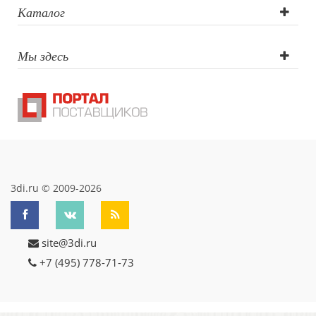
(оптоволоконны
Каталог
лазер),
Мы здесь
Гравировка (CO2
лазер),
Гравировка
круговая (CO2
лазер),
3di.ru © 2009-2026
Трафаретная
site@3di.ru
печать круговая
+7 (495) 778-71-73