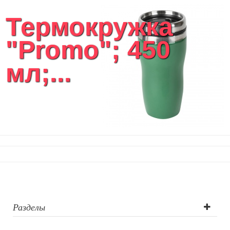
Термокружка
"Promo"; 450
мл;...
Разделы