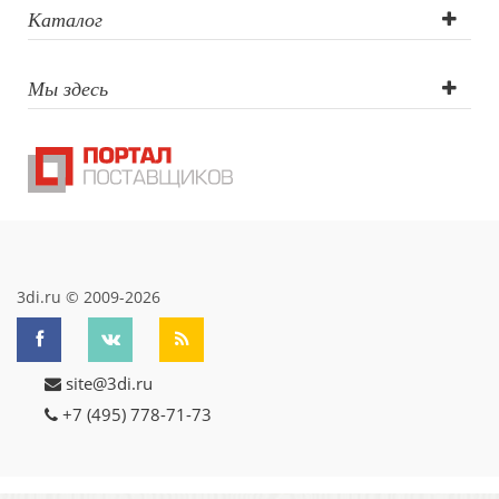
Сигнальный
Каталог
образец
Мы здесь
тампопечати,
Сигнальный
образец кругово
шелкотрафаретн
печати,
3di.ru © 2009-2026
Тампопечать
site@3di.ru
нестандарт
+7 (495) 778-71-73