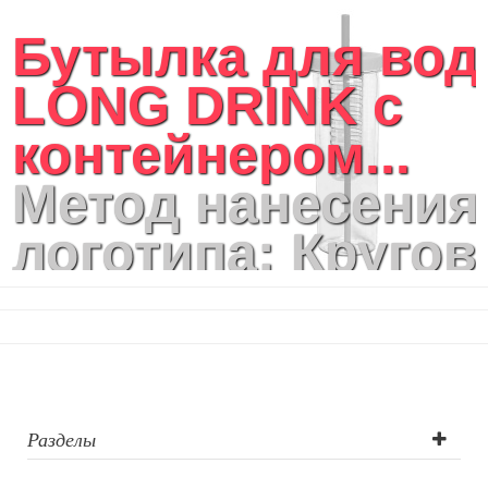
Бутылка для во
LONG DRINK с
контейнером...
Метод нанесения
логотипа: Кругов
шелкотрафаретн
печать на
цилиндрических
поверхностях,
Разделы