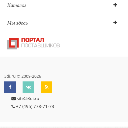
круговая (CO2
Каталог
лазер),
Мы здесь
Гравировка
(CO2 лазер)
3di.ru © 2009-2026
site@3di.ru
+7 (495) 778-71-73