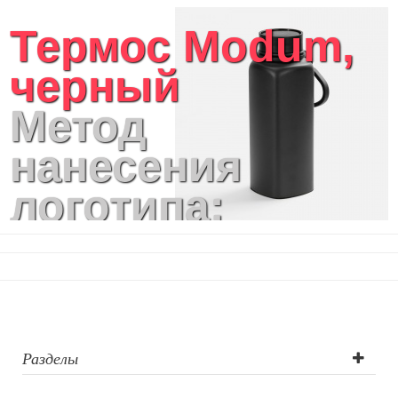
Термос Modum,
черный
Метод
нанесения
логотипа:
Тампопечать (1
цвет), УФ-
печать,
Лазерная
Разделы