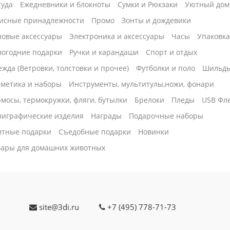
суда
Ежедневники и блокноты
Сумки и Рюкзаки
Уютный дом
исные принадлежности
Промо
Зонты и дождевики
ловые аксессуары
Электроника и аксессуары
Часы
Упаковк
вогодние подарки
Ручки и карандаши
Спорт и отдых
жда (Ветровки, толстовки и прочее)
Футболки и поло
Шильд
сметика и наборы
Инструменты, мультитулы,ножи, фонари
мосы, термокружки, фляги, бутылки
Брелоки
Пледы
USB Фл
лиграфические изделия
Награды
Подарочные наборы
итные подарки
Cъедобные подарки
Новинки
вары для домашних животных
site@3di.ru
+7 (495) 778-71-73