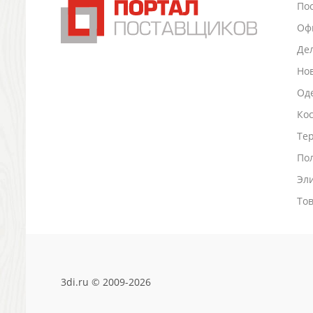
По
Промо
Оф
Антистрессы
Светоотражатели
Де
Зажигалки
Но
Зеркала и косметички
Оде
Открывашки
Ко
Промо-мелочи
Зонты и дождевики
Тер
Зонты-трости
По
Складные зонты
Эл
Дождевики
Деловые аксессуары
То
Дорожные органайзеры
Обложки для документов
Зажимы для купюр
Папки, блокноты
3di.ru © 2009-2026
Визитницы настольные
Платки шелковые