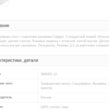
ание
убашка поло с короткими рукавами Calgary. Стандартный покрой. Мужск
шов, цепная строчка. Боковые разрезы с атласной лентой внутри. Детали 
лента внутри горловины. Полумесяц. Резинка 1х1 на воротнике и манжета
ктеристики, детали
л
3808201.12
ние лого
Трафаретная печать Спецэффект, Вышивка, 
принтер
одитель
Elevate
ал
100% хлопок, пике