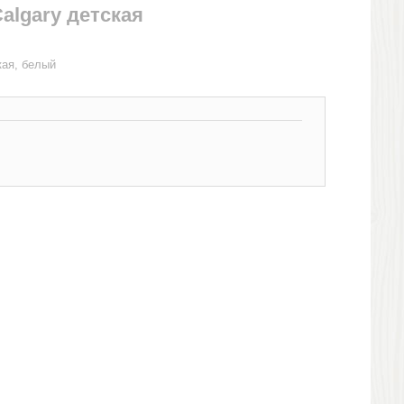
algary детская
кая, белый