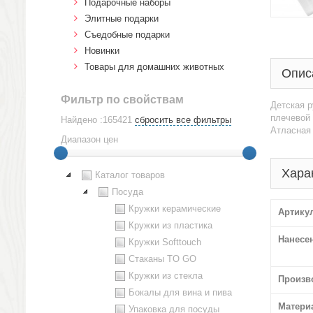
Подарочные наборы
Элитные подарки
Cъедобные подарки
Новинки
Товары для домашних животных
Опис
Фильтр по свойствам
Детская р
плечевой 
Найдено :165421
сбросить все фильтры
Атласная 
Диапазон цен
Хара
Каталог товаров
Посуда
Кружки керамические
Артику
Кружки из пластика
Нанесе
Кружки Softtouch
Стаканы TO GO
Кружки из стекла
Произв
Бокалы для вина и пива
Матери
Упаковка для посуды