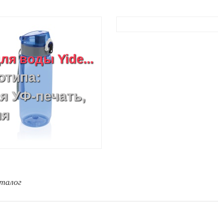
я воды Yide...
отипа:
я УФ-печать,
ия
талог