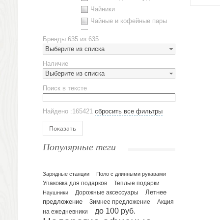
Чайники
Чайные и кофейные пары
Металлическая посуда
Бренды
635 из 635
Наборы посуды
Выберите из списка
Предметы сервировки
Наличие
Стаканы
Выберите из списка
Эко кружки
Поиск в тексте
ЕВРОПОСУДА
Аксессуары
Найдено :165421
сбросить все фильтры
Ежедневники и блокноты
Блокноты
Показать
Ежедневники полудатированные
Популярные теги
Датированные ежедневники
Ежедневники недатированные
Планинги и телефонные книжки
Зарядные станции
Поло с длинными рукавами
Упаковка для подарков
Теплые подарки
Планинги датированные
Летнее
Наушники
Дорожные аксессуары
Планинги недатированные
предложение
Зимнее предложение
Акция
Телефонные книжки
до 100 руб.
на ежедневники