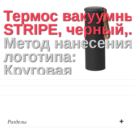
Термос вакуумн
STRIPE, черный,..
Метод нанесения
логотипа:
Круговая
шелкотрафаретн
печать на
цилиндрических
поверхностях,
Разделы