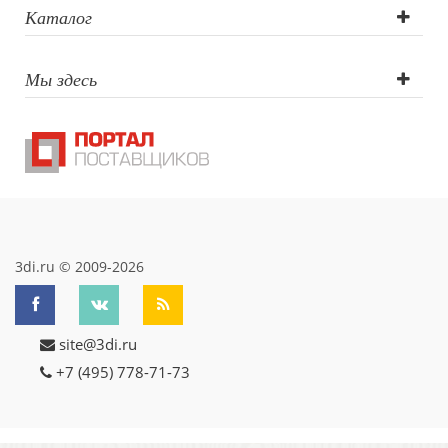
Сигнальный
Каталог
образец УФ DTF,
Мы здесь
Лазерная
гравировка
больше 5 см2,
Сигнальный
образец тиснени
3di.ru © 2009-2026
блинтовое,
site@3di.ru
Круговая УФ -
+7 (495) 778-71-73
печать, Лазерная