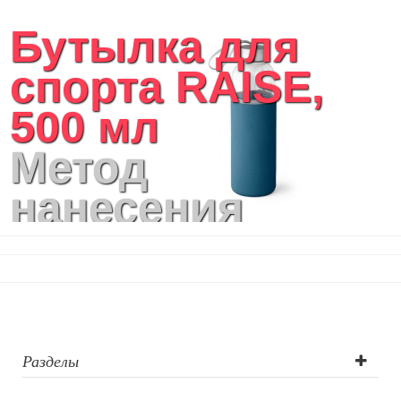
Бутылка для
спорта RAISE,
500 мл
Метод
нанесения
логотипа:
Трафаретная
печать круговая,
Термотрансфер,
Разделы