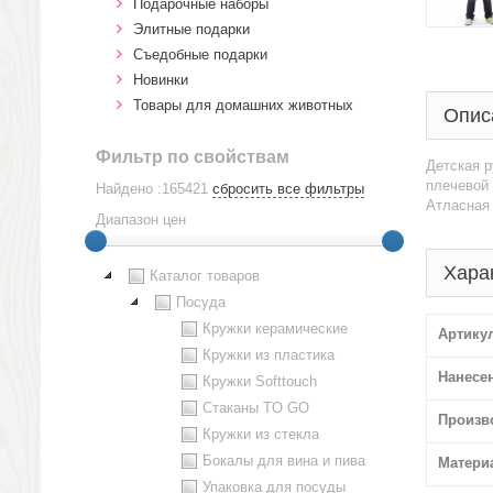
Подарочные наборы
Элитные подарки
Cъедобные подарки
Новинки
Товары для домашних животных
Опис
Фильтр по свойствам
Детская р
плечевой 
Найдено :165421
сбросить все фильтры
Атласная 
Диапазон цен
Хара
Каталог товаров
Посуда
Кружки керамические
Артику
Кружки из пластика
Нанесе
Кружки Softtouch
Стаканы TO GO
Произв
Кружки из стекла
Бокалы для вина и пива
Матери
Упаковка для посуды