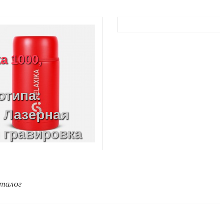
a 1000,
отипа:
, Лазерная
 гравировка
талог