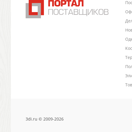
По
Промо
Оф
Антистрессы
Светоотражатели
Де
Зажигалки
Но
Зеркала и косметички
Оде
Открывашки
Ко
Промо-мелочи
Зонты и дождевики
Тер
Зонты-трости
По
Складные зонты
Эл
Дождевики
Деловые аксессуары
То
Дорожные органайзеры
Обложки для документов
Зажимы для купюр
Папки, блокноты
3di.ru © 2009-2026
Визитницы настольные
Платки шелковые