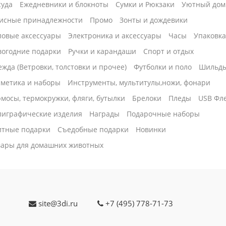
суда
Ежедневники и блокноты
Сумки и Рюкзаки
Уютный дом
исные принадлежности
Промо
Зонты и дождевики
ловые аксессуары
Электроника и аксессуары
Часы
Упаковк
вогодние подарки
Ручки и карандаши
Спорт и отдых
жда (Ветровки, толстовки и прочее)
Футболки и поло
Шильд
сметика и наборы
Инструменты, мультитулы,ножи, фонари
мосы, термокружки, фляги, бутылки
Брелоки
Пледы
USB Фл
лиграфические изделия
Награды
Подарочные наборы
итные подарки
Cъедобные подарки
Новинки
вары для домашних животных
site@3di.ru
+7 (495) 778-71-73