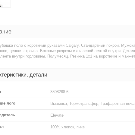
ание
убашка поло с короткими рукавами Calgary. Стандартный покрой. Мужск
шов, цепная строчка. Боковые разрезы с атласной лентой внутри. Детали 
лента внутри горловины. Полумесяц. Резинка 1х1 на воротнике и манжета
ктеристики, детали
л
3808268.6
ние лого
Вышивка, Термотрансфер, Трафаретная печа
одитель
Elevate
ал
100% хлопок, пике