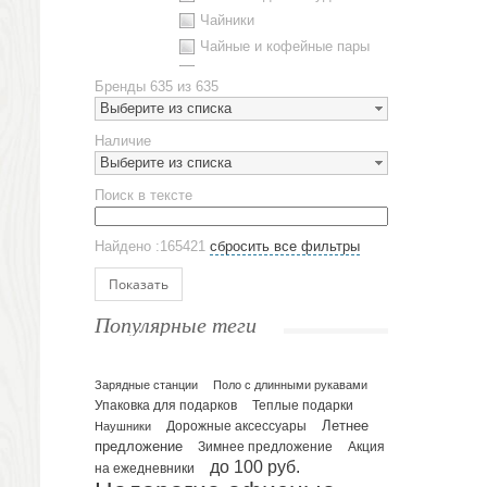
Чайники
Чайные и кофейные пары
Металлическая посуда
Бренды
635 из 635
Наборы посуды
Выберите из списка
Предметы сервировки
Наличие
Стаканы
Выберите из списка
Эко кружки
Поиск в тексте
ЕВРОПОСУДА
Аксессуары
Найдено :165421
сбросить все фильтры
Ежедневники и блокноты
Блокноты
Показать
Ежедневники полудатированные
Популярные теги
Датированные ежедневники
Ежедневники недатированные
Планинги и телефонные книжки
Зарядные станции
Поло с длинными рукавами
Упаковка для подарков
Теплые подарки
Планинги датированные
Летнее
Наушники
Дорожные аксессуары
Планинги недатированные
предложение
Зимнее предложение
Акция
Телефонные книжки
до 100 руб.
на ежедневники