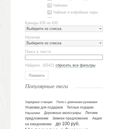
Чайники
Чайные и кофейные пары
Металлическая посуда
Бренды
635 из 635
Наборы посуды
Выберите из списка
Предметы сервировки
Наличие
Стаканы
Выберите из списка
Эко кружки
Поиск в тексте
ЕВРОПОСУДА
Аксессуары
Найдено :165421
сбросить все фильтры
Ежедневники и блокноты
Блокноты
Показать
Ежедневники полудатированные
Популярные теги
Датированные ежедневники
Ежедневники недатированные
Планинги и телефонные книжки
Зарядные станции
Поло с длинными рукавами
Упаковка для подарков
Теплые подарки
Планинги датированные
Летнее
Наушники
Дорожные аксессуары
Планинги недатированные
предложение
Зимнее предложение
Акция
Телефонные книжки
до 100 руб.
на ежедневники