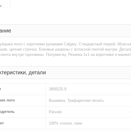
ание
убашка поло с короткими рукавами Calgary. Стандартный покрой. Мужск
шов, цепная строчка. Боковые разрезы с атласной лентой внутри. Детали 
лента внутри горловины. Полумесяц. Резинка 1х1 на воротнике и манжета
ктеристики, детали
л
3808225.8
ние лого
Вышивка, Трафаретная печать
одитель
Elevate
ал
100% хлопок, пике