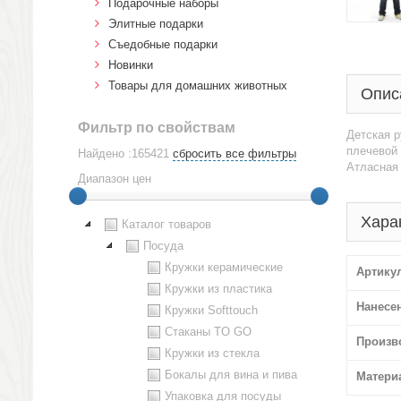
Подарочные наборы
Элитные подарки
Cъедобные подарки
Новинки
Товары для домашних животных
Опис
Фильтр по свойствам
Детская р
плечевой 
Найдено :165421
сбросить все фильтры
Атласная 
Диапазон цен
Хара
Каталог товаров
Посуда
Кружки керамические
Артику
Кружки из пластика
Нанесе
Кружки Softtouch
Стаканы TO GO
Произв
Кружки из стекла
Бокалы для вина и пива
Матери
Упаковка для посуды