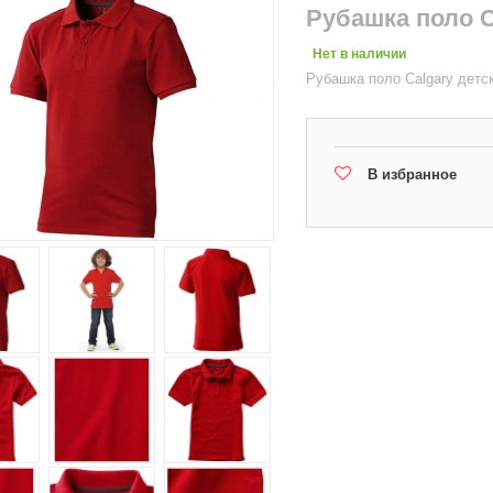
Рубашка поло C
Нет в наличии
Рубашка поло Calgary детс
В избранное