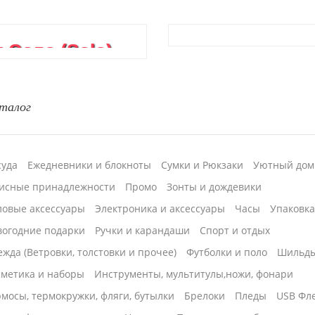
Соло (Solo),...
талог
суда
Ежедневники и блокноты
Сумки и Рюкзаки
Уютный дом
исные принадлежности
Промо
Зонты и дождевики
ловые аксессуары
Электроника и аксессуары
Часы
Упаковк
вогодние подарки
Ручки и карандаши
Спорт и отдых
жда (Ветровки, толстовки и прочее)
Футболки и поло
Шильд
сметика и наборы
Инструменты, мультитулы,ножи, фонари
мосы, термокружки, фляги, бутылки
Брелоки
Пледы
USB Фл