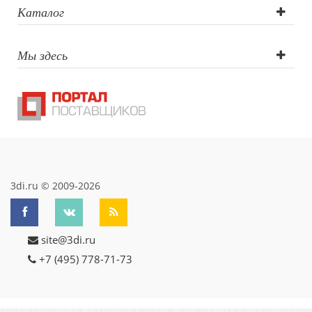
больше 5 см2,
Каталог
Лазерная
Мы здесь
гравировка
больше 5 см2,
Круговая УФ -
печать,
Лазерная
3di.ru © 2009-2026
гравировка
site@3di.ru
круговая до 5
+7 (495) 778-71-73
см2,