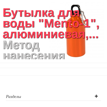
Бутылка для
воды "Mento-1",
алюминиевая,...
Метод
нанесения
логотипа:
Лазерная
гравировка
круговая
Разделы