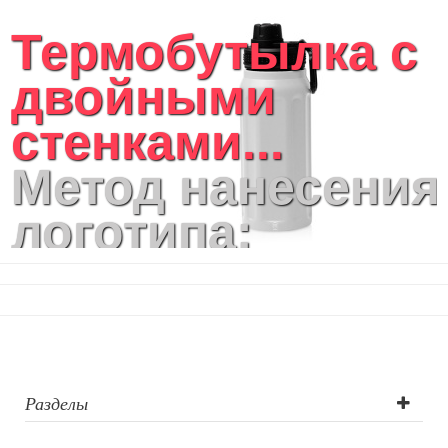
Термобутылка с
двойными
стенками...
Метод нанесения
логотипа:
Гравировка
(оптоволоконны
лазер),
Тампопечать, УФ
Разделы