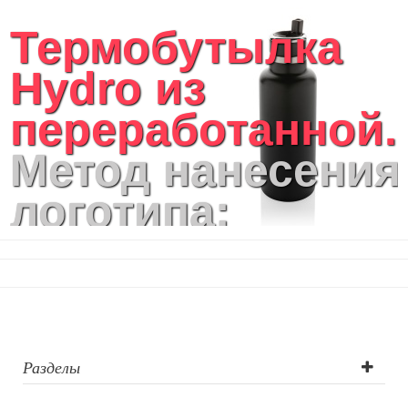
Термобутылка
Hydro из
переработанной..
Метод нанесения
логотипа:
круговая УФ-
печать, круговая
шелкография,
лазерная
Разделы