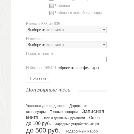
Чайники
Чайные и кофейные пары
Металлическая посуда
Бренды
635 из 635
Наборы посуды
Выберите из списка
Предметы сервировки
Наличие
Стаканы
Выберите из списка
Эко кружки
Поиск в тексте
ЕВРОПОСУДА
Аксессуары
Найдено :165421
сбросить все фильтры
Ежедневники и блокноты
Блокноты
Показать
Ежедневники полудатированные
Популярные теги
Датированные ежедневники
Ежедневники недатированные
Упаковка для подарков
Планинги и телефонные книжки
Дорожные
Записная
аксессуары
Теплые подарки
Планинги датированные
книга
Green
Поло с длинными рукавами
Планинги недатированные
до 100 руб.
Зарядные устройства, акция
Телефонные книжки
до 500 руб.
Подарочный набор