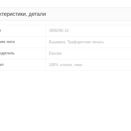
ктеристики, детали
л
3808290.10
ние лого
Вышивка, Трафаретная печать
одитель
Elevate
ал
100% хлопок, пике