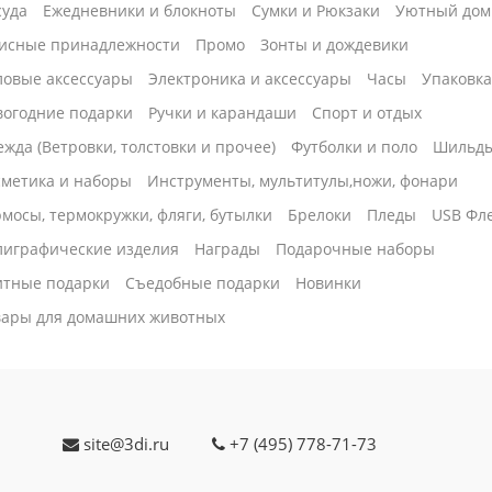
суда
Ежедневники и блокноты
Сумки и Рюкзаки
Уютный дом
исные принадлежности
Промо
Зонты и дождевики
ловые аксессуары
Электроника и аксессуары
Часы
Упаковк
вогодние подарки
Ручки и карандаши
Спорт и отдых
жда (Ветровки, толстовки и прочее)
Футболки и поло
Шильд
сметика и наборы
Инструменты, мультитулы,ножи, фонари
мосы, термокружки, фляги, бутылки
Брелоки
Пледы
USB Фл
лиграфические изделия
Награды
Подарочные наборы
итные подарки
Cъедобные подарки
Новинки
вары для домашних животных
site@3di.ru
+7 (495) 778-71-73