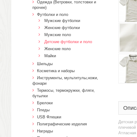
Одежда (Ветровки, толстовки и
прочее)
Футболки и поло
Мужские футболки
Женские футболки
Мужские поло
Детские футболки и поло
Женские поло
Майки
Шильды
Косметика и наборы
Инструменты, мультитулы,ножи,
фонари
Термосы, термокружки, фляги,
бутылки
Брелоки
Опис
Пледы
USB Флешки
Детская р
Полиграфические изделия
плечевой 
Награды
Атласная 