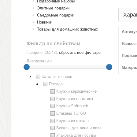
Подарочные наборы
Элитные подарки
Хара
Cъедобные подарки
Новинки
Товары для домашних животных
Артику
Фильтр по свойствам
Нанесе
Найдено :165421
сбросить все фильтры
Произв
Диапазон цен
Матери
Каталог товаров
Посуда
Кружки керамические
Кружки из пластика
Кружки Softtouch
Стаканы TO GO
Кружки из стекла
Бокалы для вина и пива
Упаковка для посуды