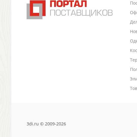
По
Промо
Оф
Антистрессы
Светоотражатели
Де
Зажигалки
Но
Зеркала и косметички
Оде
Открывашки
Промо-мелочи
Ко
Зонты и дождевики
Тер
Зонты-трости
По
Складные зонты
Эл
Дождевики
Деловые аксессуары
То
Дорожные органайзеры
Обложки для документов
Зажимы для купюр
Папки, блокноты
Визитницы настольные
3di.ru © 2009-2026
Платки шелковые