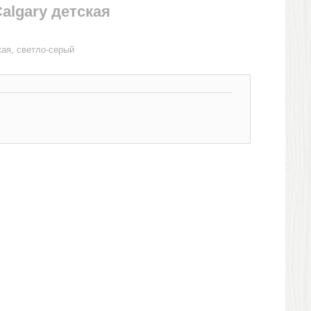
algary детская
кая, светло-серый