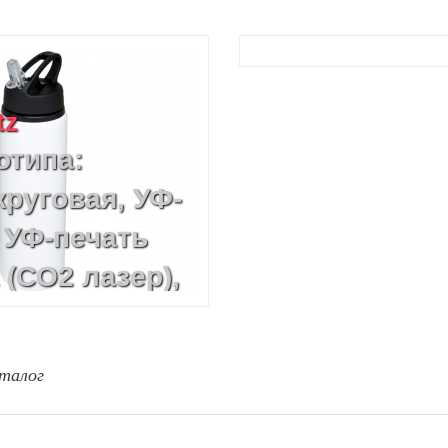
tz
отипа:
руговая, УФ-
 УФ-печать
 (CO2 лазер),
(CO2 лазер)
талог