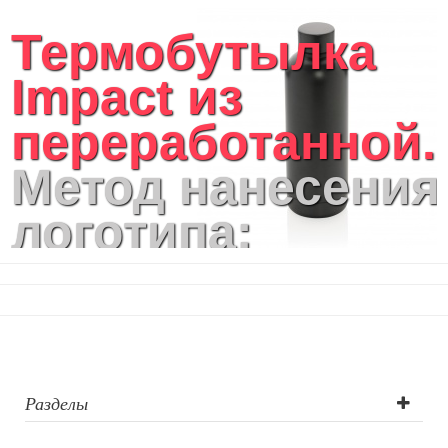
Термобутылка
Impact из
переработанной..
Метод нанесения
логотипа:
лазерная
гравировка,
тампопечать,
круговая
Разделы