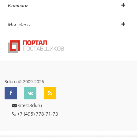
шелкография,
Каталог
круговая УФ-
Мы здесь
печать, объемна
наклейка,
круговая
гравировка 360°
3di.ru © 2009-2026
site@3di.ru
+7 (495) 778-71-73