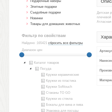
Опис
Подарочные наборы
Элитные подарки
Cъедобные подарки
Детская р
плечевой 
Новинки
Атласная 
Товары для домашних животных
Фильтр по свойствам
Хара
Найдено :165421
сбросить все фильтры
Диапазон цен
Артику
Нанесе
Каталог товаров
Посуда
Произв
Кружки керамические
Матери
Кружки из пластика
Кружки Softtouch
Стаканы TO GO
Кружки из стекла
Бокалы для вина и пива
Упаковка для посуды