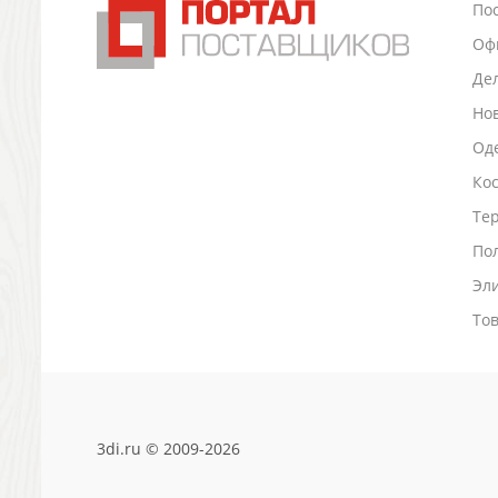
По
Промо
Оф
Антистрессы
Светоотражатели
Де
Зажигалки
Но
Зеркала и косметички
Оде
Открывашки
Ко
Промо-мелочи
Зонты и дождевики
Тер
Зонты-трости
По
Складные зонты
Эл
Дождевики
Деловые аксессуары
То
Дорожные органайзеры
Обложки для документов
Зажимы для купюр
Папки, блокноты
3di.ru © 2009-2026
Визитницы настольные
Платки шелковые