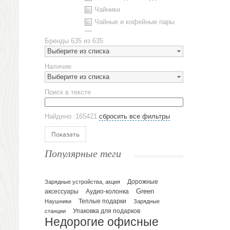
Чайники
Чайные и кофейные пары
Металлическая посуда
Бренды
635 из 635
Наборы посуды
Выберите из списка
Предметы сервировки
Наличие
Стаканы
Выберите из списка
Эко кружки
Поиск в тексте
ЕВРОПОСУДА
Аксессуары
Найдено :165421
сбросить все фильтры
Ежедневники и блокноты
Блокноты
Показать
Ежедневники полудатированные
Популярные теги
Датированные ежедневники
Ежедневники недатированные
Планинги и телефонные книжки
Зарядные устройства, акция
Дорожные
Green
аксессуары
Аудио-колонка
Планинги датированные
Наушники
Теплые подарки
Зарядные
Планинги недатированные
Упаковка для подарков
станции
Телефонные книжки
Недорогие офисные