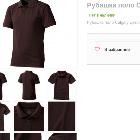
Рубашка поло C
Нет в наличии
Рубашка поло Calgary детс
В избранное