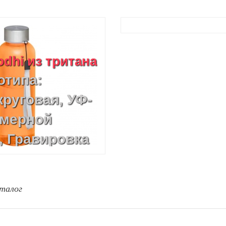
dhi из тритана
отипа:
руговая, УФ-
имерной
, Гравировка
ер)
талог