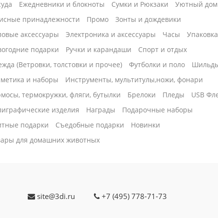
суда
Ежедневники и блокноты
Сумки и Рюкзаки
Уютный дом
исные принадлежности
Промо
Зонты и дождевики
ловые аксессуары
Электроника и аксессуары
Часы
Упаковк
вогодние подарки
Ручки и карандаши
Спорт и отдых
жда (Ветровки, толстовки и прочее)
Футболки и поло
Шильд
сметика и наборы
Инструменты, мультитулы,ножи, фонари
мосы, термокружки, фляги, бутылки
Брелоки
Пледы
USB Фл
лиграфические изделия
Награды
Подарочные наборы
итные подарки
Cъедобные подарки
Новинки
вары для домашних животных
site@3di.ru
+7 (495) 778-71-73