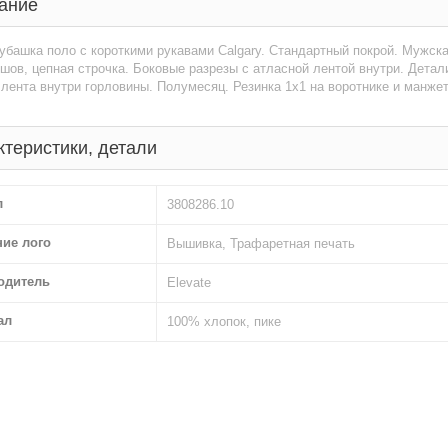
ание
убашка поло с короткими рукавами Calgary. Стандартный покрой. Мужск
шов, цепная строчка. Боковые разрезы с атласной лентой внутри. Детали 
лента внутри горловины. Полумесяц. Резинка 1х1 на воротнике и манжета
ктеристики, детали
л
3808286.10
ние лого
Вышивка, Трафаретная печать
одитель
Elevate
ал
100% хлопок, пике