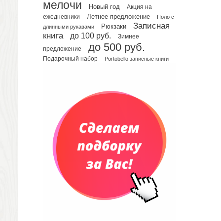
Еженедельники
мелочи
Новый год
Акция на
Органайзер на ежедневник
Летнее предложение
ежедневники
Поло с
Записная
Сумки и Рюкзаки
Рюкзаки
длинными рукавами
книга
до 100 руб.
Зимнее
Сумки для планшетов и ноутбуков
до 500 руб.
Рюкзаки
предложение
Подарочный набор
Portobello записные книги
Конференц-сумки
Чемоданы
Сумки для покупок промо
Несессеры и косметички
Сумки спортивные
Сумки дорожные
Портфели
Чехлы для планшетов и ноутбуков
Сумка на пояс или шею
Аксессуары
Женские сумки
Уютный дом
Текстиль для ванной комнаты
Кухонные приспособления