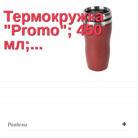
Термокружка
"Promo"; 450
мл;...
Разделы