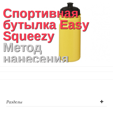
Спортивная
бутылка Easy
Squeezy
Метод
нанесения
логотипа:
Цифровая
печать
Разделы