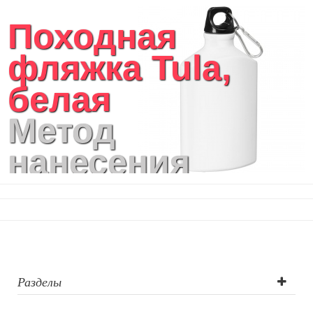
Походная
фляжка Tula,
белая
Метод
нанесения
логотипа:
Тампопечать (1
цвет), УФ-
печать,
Разделы