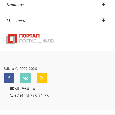
Гравировка
Каталог
круговая (CO2
Мы здесь
лазер),
Цифровая
печать
3di.ru © 2009-2026
site@3di.ru
+7 (495) 778-71-73