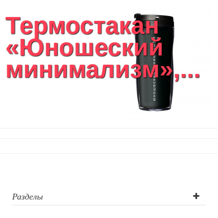
Термостакан
«Юношеский
минимализм»,...
Разделы