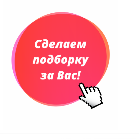
Планинги датированные
Планинги недатированные
Телефонные книжки
Еженедельники
Органайзер на ежедневник
Сумки и Рюкзаки
Сумки для планшетов и ноутбуков
Рюкзаки
Конференц-сумки
Чемоданы
Сумки для покупок промо
Несессеры и косметички
Сумки спортивные
Сумки дорожные
Портфели
Чехлы для планшетов и ноутбуков
Сумка на пояс или шею
Аксессуары
Женские сумки