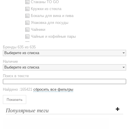
Стаканы TO GO
Кружки из стекла
Бокалы для вина и пива
Упаковка для посуды
Чайники
Чайные и кофейные пары
Металлическая посуда
Бренды
635 из 635
Наборы посуды
Выберите из списка
Предметы сервировки
Наличие
Стаканы
Выберите из списка
Эко кружки
Поиск в тексте
ЕВРОПОСУДА
Аксессуары
Найдено :165421
сбросить все фильтры
Ежедневники и блокноты
Блокноты
Показать
Ежедневники полудатированные
Популярные теги
Датированные ежедневники
Ежедневники недатированные
Планинги и телефонные книжки