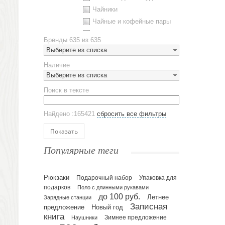
Чайники
Чайные и кофейные пары
Металлическая посуда
Бренды
635 из 635
Наборы посуды
Выберите из списка
Предметы сервировки
Наличие
Стаканы
Выберите из списка
Эко кружки
Поиск в тексте
ЕВРОПОСУДА
Аксессуары
Найдено :165421
сбросить все фильтры
Ежедневники и блокноты
Блокноты
Показать
Ежедневники полудатированные
Популярные теги
Датированные ежедневники
Ежедневники недатированные
Рюкзаки
Подарочный набор
Упаковка для
Планинги и телефонные книжки
подарков
Поло с длинными рукавами
Планинги датированные
до 100 руб.
Летнее
Зарядные станции
Планинги недатированные
Записная
предложение
Новый год
Телефонные книжки
книга
Зимнее предложение
Наушники