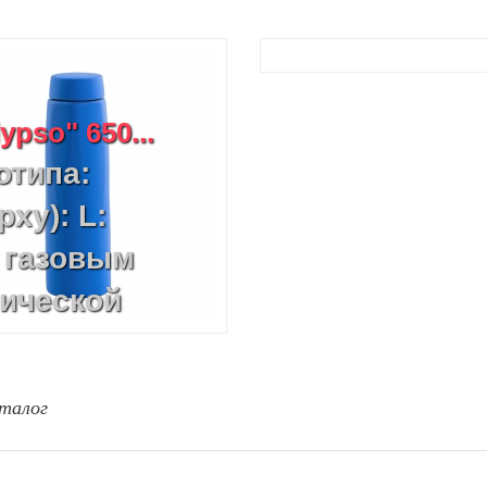
pso" 650...
отипа:
ху): L:
 газовым
лической
а термоса
ая УФ печать
талог
с термоса по
ерная