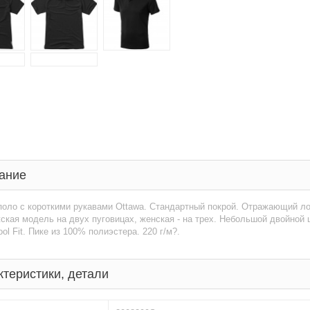
ание
оло с короткими рукавами Ottawa. Стандартный покрой. Отражающий лог
ская модель на двух пуговицах, женская - на трех. Небольшой двойной ш
ool Fit. Пике из 100% полиэстера. 220 г/м?.
ктеристики, детали