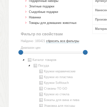
Подарочные наборы
Артику
Элитные подарки
Нанесе
Cъедобные подарки
Новинки
Произв
Товары для домашних животных
Матери
Фильтр по свойствам
Найдено :165421
сбросить все фильтры
Диапазон цен
Каталог товаров
Посуда
Кружки керамические
Кружки из пластика
Кружки Softtouch
Стаканы TO GO
Кружки из стекла
Бокалы для вина и пива
Упаковка для посуды