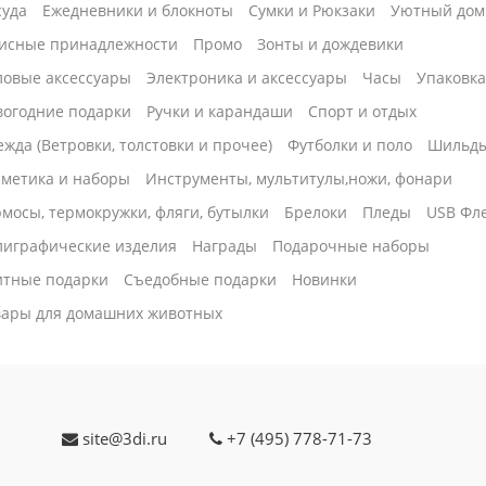
суда
Ежедневники и блокноты
Сумки и Рюкзаки
Уютный дом
ности,
исные принадлежности
Промо
Зонты и дождевики
окружно
ловые аксессуары
Электроника и аксессуары
Часы
Упаковк
вогодние подарки
Ручки и карандаши
Спорт и отдых
жда (Ветровки, толстовки и прочее)
Футболки и поло
Шильд
сметика и наборы
Инструменты, мультитулы,ножи, фонари
мосы, термокружки, фляги, бутылки
Брелоки
Пледы
USB Фл
лиграфические изделия
Награды
Подарочные наборы
итные подарки
Cъедобные подарки
Новинки
вары для домашних животных
site@3di.ru
+7 (495) 778-71-73