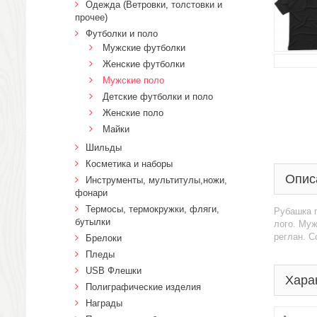
Одежда (Ветровки, толстовки и
прочее)
Футболки и поло
Мужские футболки
Женские футболки
Мужские поло
Детские футболки и поло
Женские поло
Майки
Шильды
Косметика и наборы
Опис
Инструменты, мультитулы,ножи,
фонари
Термосы, термокружки, фляги,
Рубашка п
бутылки
лого. Муж
реглан. C
Брелоки
Пледы
USB Флешки
Хара
Полиграфические изделия
Награды