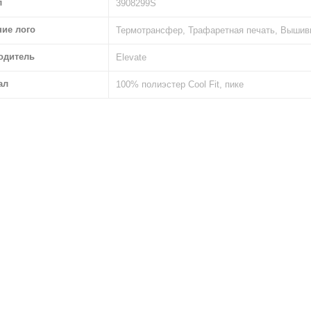
л
3908299S
ние лого
Термотрансфер, Трафаретная печать, Вышив
одитель
Elevate
ал
100% полиэстер Cool Fit, пике