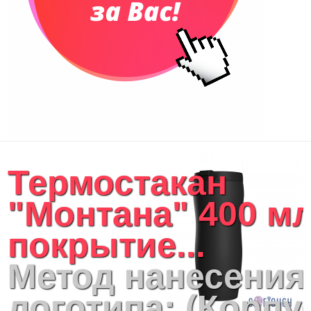
Термостакан
"Монтана" 400 мл
покрытие...
Метод нанесения
логотипа: (Корпу