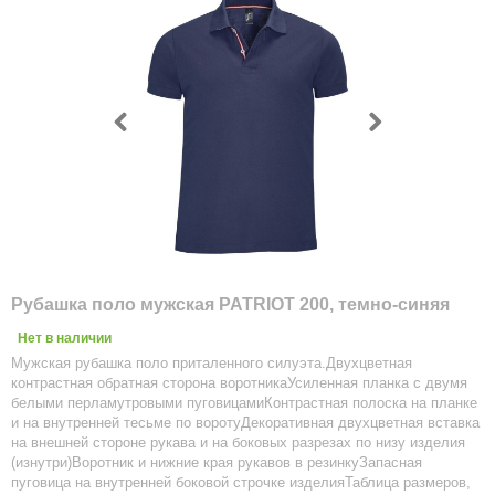
Рубашка поло мужская PATRIOT 200, темно-синяя
Нет в наличии
Мужская рубашка поло приталенного силуэта.Двухцветная
контрастная обратная сторона воротникаУсиленная планка с двумя
белыми перламутровыми пуговицамиКонтрастная полоска на планке
и на внутренней тесьме по воротуДекоративная двухцветная вставка
на внешней стороне рукава и на боковых разрезах по низу изделия
(изнутри)Воротник и нижние края рукавов в резинкуЗапасная
пуговица на внутренней боковой строчке изделияТаблица размеров,