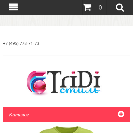
0
+7 (495) 778-71-73
Каталог