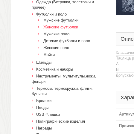
Одежда (Ветровки, толстовки и
прочее)
Футболки и поло
Мужские футболки
Женские футболки
Мужские поло
Опис
Детские футболки и поло
Женские поло
Классичес
Майки
Таблица 
Шильды
A
Косметика и наборы
B
Допускают
Инструменты, мультитулы,ножи,
фонари
Термосы, термокружки, фляги,
бутылки
Хара
Брелоки
Пледы
Артику
USB Флешки
Полиграфические изделия
Произв
Награды