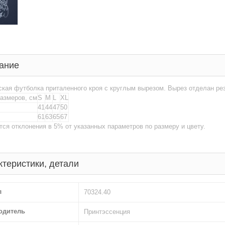
ание
кая футболка приталенного кроя с круглым вырезом. Вырез отделан рез
размеров, см
S
M
L
XL
41
44
47
50
61
63
65
67
ся отклонения в 5% от указанных параметров по размеру и цвету.
ктеристики, детали
л
70324.40
одитель
Принтэссенция