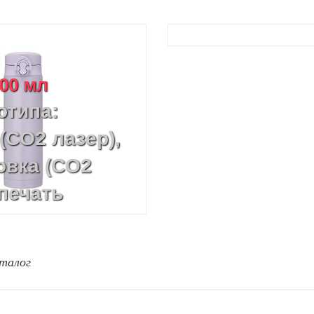
500 мл
отипа:
(CO2 лазер),
овка (CO2
печать
талог