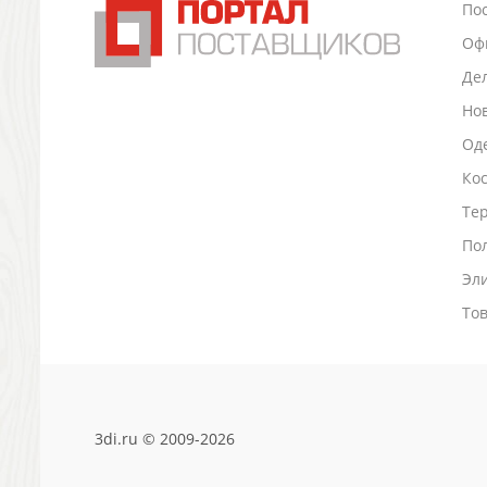
По
Промо
Оф
Антистрессы
Светоотражатели
Де
Зажигалки
Но
Зеркала и косметички
Оде
Открывашки
Ко
Промо-мелочи
Зонты и дождевики
Тер
Зонты-трости
По
Складные зонты
Эл
Дождевики
Деловые аксессуары
То
Дорожные органайзеры
Обложки для документов
Зажимы для купюр
Папки, блокноты
3di.ru © 2009-2026
Визитницы настольные
Платки шелковые