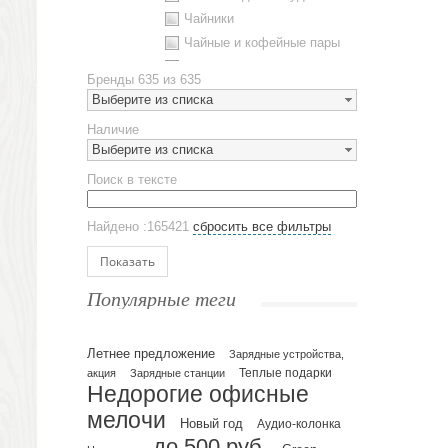
Чайники
Чайные и кофейные пары
Металлическая посуда
Бренды
635 из 635
Наборы посуды
Выберите из списка
Предметы сервировки
Наличие
Стаканы
Выберите из списка
Эко кружки
Поиск в тексте
ЕВРОПОСУДА
Аксессуары
Найдено :165421
сбросить все фильтры
Ежедневники и блокноты
Блокноты
Показать
Ежедневники полудатированные
Популярные теги
Датированные ежедневники
Ежедневники недатированные
Летнее предложение
Планинги и телефонные книжки
Зарядные устройства,
акция
Зарядные станции
Теплые подарки
Планинги датированные
Недорогие офисные
Планинги недатированные
мелочи
Новый год
Аудио-колонка
Телефонные книжки
до 500 руб.