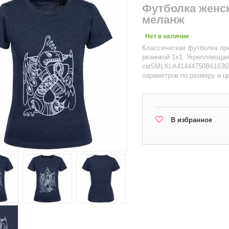
Футболка женс
меланж
Нет в наличии
Классическая футболка при
резинкой 1x1. Укрепляющая
смSMLXLA41444750B616365
параметров по размеру и цв
В избранное