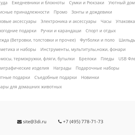
суда
Ежедневники и блокноты
Сумки и Рюкзаки
Уютный дом
исные принадлежности
Промо
Зонты и дождевики
ловые аксессуары
Электроника и аксессуары
Часы
Упаковк
вогодние подарки
Ручки и карандаши
Спорт и отдых
жда (Ветровки, толстовки и прочее)
Футболки и поло
Шильд
сметика и наборы
Инструменты, мультитулы,ножи, фонари
мосы, термокружки, фляги, бутылки
Брелоки
Пледы
USB Фл
лиграфические изделия
Награды
Подарочные наборы
итные подарки
Cъедобные подарки
Новинки
вары для домашних животных
site@3di.ru
+7 (495) 778-71-73