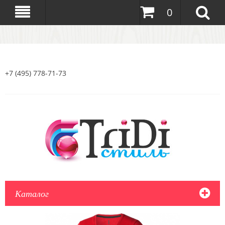
0
+7 (495) 778-71-73
Каталог