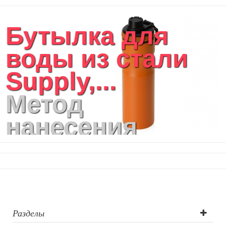
Бутылка для
воды из стали
Supply,...
Метод
нанесения
логотипа:
Гравировка XL
(СО2), УФ-печать
круговая, УФ-
Разделы