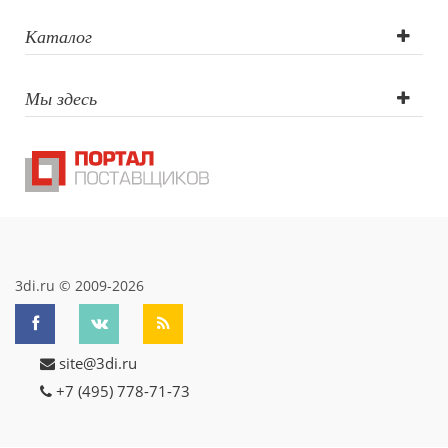
печать,
Каталог
Тампопечать,
Мы здесь
Гравировка
круговая (CO2
лазер),
Гравировка
(CO2 лазер),
3di.ru © 2009-2026
Трафаретная
site@3di.ru
печать круговая
+7 (495) 778-71-73