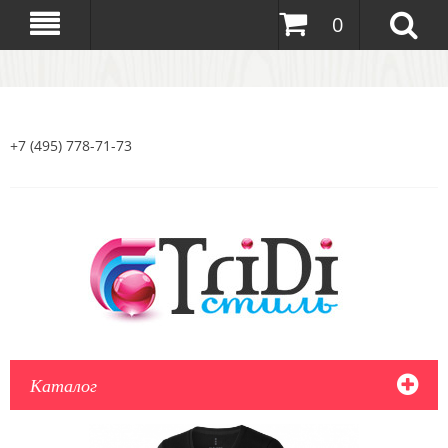
0
+7 (495) 778-71-73
Каталог