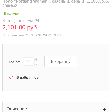
Поло "Portland Women", красный, серый_L, 100% х/б,
200г/м2
В наличии
На складе в наличии
74
шт.
2,101.00 руб.
Поло женское PORTLAND WOMEN 200
+
В корзину
Кол-во:
-
В избранное
Описание