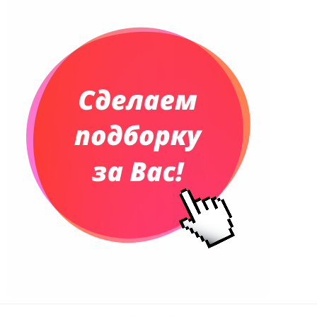
Планинги датированные
Планинги недатированные
Телефонные книжки
Еженедельники
Органайзер на ежедневник
Сумки и Рюкзаки
Сумки для планшетов и ноутбуков
Рюкзаки
Конференц-сумки
Чемоданы
Сумки для покупок промо
Несессеры и косметички
Сумки спортивные
Сумки дорожные
Портфели
Чехлы для планшетов и ноутбуков
Сумка на пояс или шею
Аксессуары
Женские сумки