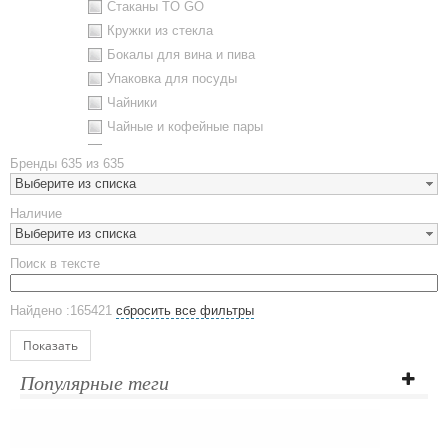
Стаканы TO GO
Кружки из стекла
Бокалы для вина и пива
Упаковка для посуды
Чайники
Чайные и кофейные пары
Металлическая посуда
Бренды
635 из 635
Наборы посуды
Выберите из списка
Предметы сервировки
Наличие
Стаканы
Выберите из списка
Эко кружки
Поиск в тексте
ЕВРОПОСУДА
Аксессуары
Найдено :165421
сбросить все фильтры
Ежедневники и блокноты
Блокноты
Показать
Ежедневники полудатированные
Популярные теги
Датированные ежедневники
Ежедневники недатированные
Планинги и телефонные книжки