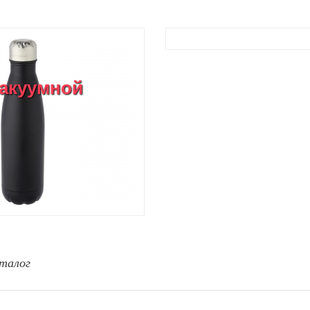
вакуумной
талог