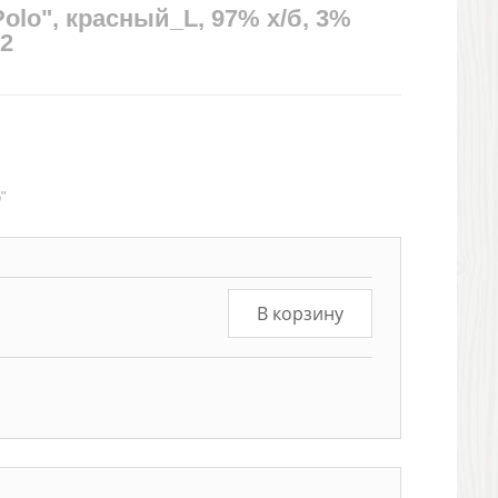
Polo", красный_L, 97% х/б, 3%
м2
o"
В корзину