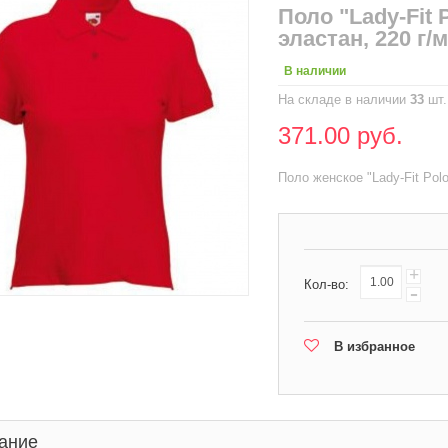
Поло "Lady-Fit 
эластан, 220 г/
В наличии
На складе в наличии
33
шт.
371.00 руб.
Поло женское "Lady-Fit Pol
+
Кол-во:
-
В избранное
ание