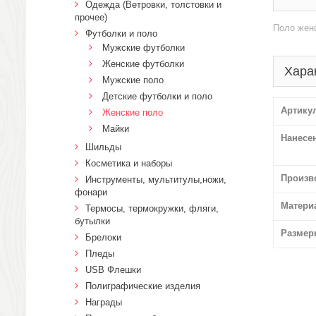
Одежда (Ветровки, толстовки и
прочее)
Поло женс
Футболки и поло
Мужские футболки
Женские футболки
Хара
Мужские поло
Детские футболки и поло
Артику
Женские поло
Майки
Нанесе
Шильды
Косметика и наборы
Произв
Инструменты, мультитулы,ножи,
фонари
Матери
Термосы, термокружки, фляги,
бутылки
Размер
Брелоки
Пледы
USB Флешки
Полиграфические изделия
Награды