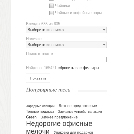
Чайники
Чайные и кофейные пары
Металлическая посуда
Бренды
635 из 635
Наборы посуды
Выберите из списка
Предметы сервировки
Наличие
Стаканы
Выберите из списка
Эко кружки
Поиск в тексте
ЕВРОПОСУДА
Аксессуары
Найдено :165421
сбросить все фильтры
Ежедневники и блокноты
Блокноты
Показать
Ежедневники полудатированные
Популярные теги
Датированные ежедневники
Ежедневники недатированные
Летнее предложение
Планинги и телефонные книжки
Зарядные станции
Теплые подарки
Зарядные устройства, акция
Планинги датированные
Green
Зимнее предложение
Планинги недатированные
Недорогие офисные
Телефонные книжки
мелочи
Упаковка для подарков