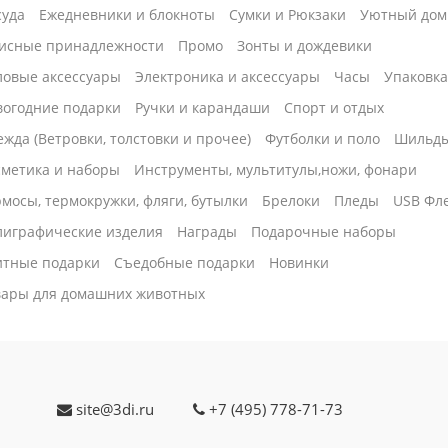
суда
Ежедневники и блокноты
Сумки и Рюкзаки
Уютный дом
исные принадлежности
Промо
Зонты и дождевики
ловые аксессуары
Электроника и аксессуары
Часы
Упаковк
вогодние подарки
Ручки и карандаши
Спорт и отдых
жда (Ветровки, толстовки и прочее)
Футболки и поло
Шильд
сметика и наборы
Инструменты, мультитулы,ножи, фонари
мосы, термокружки, фляги, бутылки
Брелоки
Пледы
USB Фл
лиграфические изделия
Награды
Подарочные наборы
итные подарки
Cъедобные подарки
Новинки
вары для домашних животных
site@3di.ru
+7 (495) 778-71-73