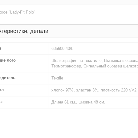
кое "Lady-Fit Polo"
ктеристики, детали
л
635600.40/L
ние лого
Шелкография по текстилю, Вышивка шеврона
Термотрансфер, Сигнальный образец шелког
одитель
Textile
ал
хлопок 97%, эластан 3%, плотность 220 г/м2
ы
Длина 61 см., ширина 48 см.