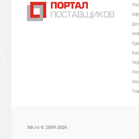
По
Промо
Антистрессы
Оф
Светоотражатели
Де
Зажигалки
Но
Зеркала и косметички
Оде
Открывашки
Промо-мелочи
Ко
Зонты и дождевики
Тер
Зонты-трости
По
Складные зонты
Дождевики
Эл
Деловые аксессуары
То
Дорожные органайзеры
Обложки для документов
Зажимы для купюр
Папки, блокноты
Визитницы настольные
3di.ru © 2009-2026
Платки шелковые