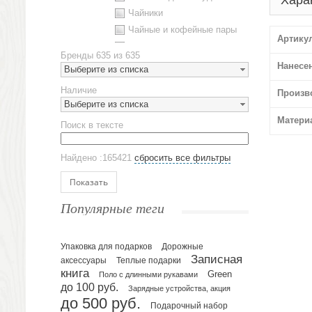
Хара
Чайники
Чайные и кофейные пары
Артику
Металлическая посуда
Бренды
635 из 635
Наборы посуды
Нанесе
Выберите из списка
Предметы сервировки
Наличие
Произв
Стаканы
Выберите из списка
Эко кружки
Матери
Поиск в тексте
ЕВРОПОСУДА
Аксессуары
Найдено :165421
сбросить все фильтры
Ежедневники и блокноты
Блокноты
Показать
Ежедневники полудатированные
Популярные теги
Датированные ежедневники
Ежедневники недатированные
Упаковка для подарков
Планинги и телефонные книжки
Дорожные
Записная
аксессуары
Теплые подарки
Планинги датированные
книга
Green
Поло с длинными рукавами
Планинги недатированные
до 100 руб.
Зарядные устройства, акция
Телефонные книжки
до 500 руб.
Подарочный набор