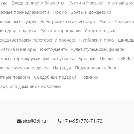
суда
Ежедневники и блокноты
Сумки и Рюкзаки
Уютный дом
исные принадлежности
Промо
Зонты и дождевики
ловые аксессуары
Электроника и аксессуары
Часы
Упаковк
вогодние подарки
Ручки и карандаши
Спорт и отдых
жда (Ветровки, толстовки и прочее)
Футболки и поло
Шильд
сметика и наборы
Инструменты, мультитулы,ножи, фонари
мосы, термокружки, фляги, бутылки
Брелоки
Пледы
USB Фл
лиграфические изделия
Награды
Подарочные наборы
итные подарки
Cъедобные подарки
Новинки
вары для домашних животных
site@3di.ru
+7 (495) 778-71-73