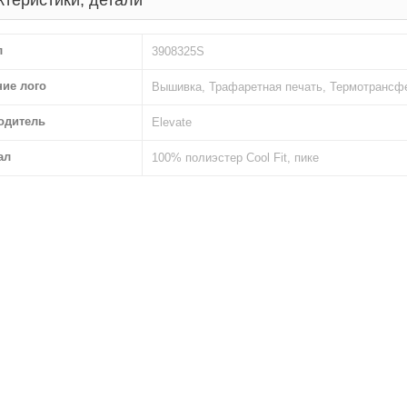
ктеристики, детали
л
3908325S
ние лого
Вышивка, Трафаретная печать, Термотрансф
одитель
Elevate
ал
100% полиэстер Cool Fit, пике