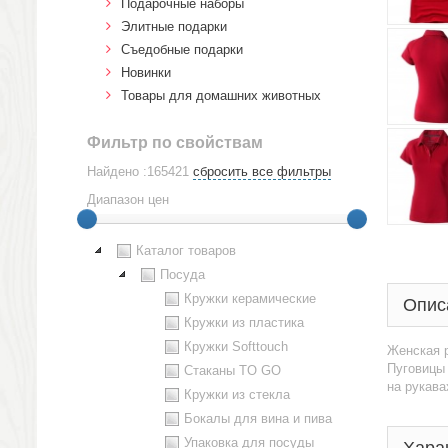
Подарочные наборы
Элитные подарки
Cъедобные подарки
Новинки
Товары для домашних животных
Фильтр по свойствам
Найдено :165421
сбросить все фильтры
Диапазон цен
Каталог товаров
Посуда
Кружки керамические
Опис
Кружки из пластика
Кружки Softtouch
Женская р
Пуговицы 
Стаканы TO GO
на рукава
Кружки из стекла
Бокалы для вина и пива
Упаковка для посуды