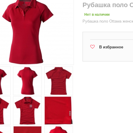
Рубашка поло O
Нет в наличии
Рубашка поло Ottawa женск
В избранное