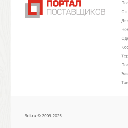
По
Промо
Оф
Антистрессы
Светоотражатели
Де
Зажигалки
Но
Зеркала и косметички
Оде
Открывашки
Промо-мелочи
Ко
Зонты и дождевики
Тер
Зонты-трости
По
Складные зонты
Эл
Дождевики
Деловые аксессуары
То
Дорожные органайзеры
Обложки для документов
Зажимы для купюр
Папки, блокноты
Визитницы настольные
3di.ru © 2009-2026
Платки шелковые