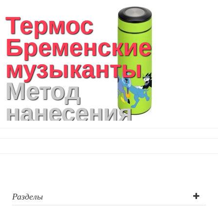
Термос
Бременские
музыканты
Метод
нанесения
логотипа: УФ-
печать круговая
Разделы