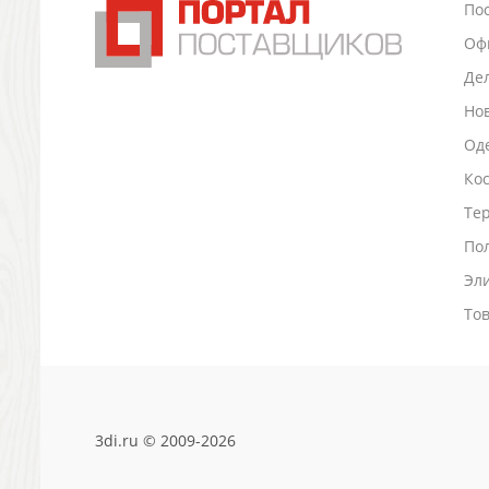
По
Промо
Оф
Антистрессы
Светоотражатели
Де
Зажигалки
Но
Зеркала и косметички
Оде
Открывашки
Ко
Промо-мелочи
Зонты и дождевики
Тер
Зонты-трости
По
Складные зонты
Эл
Дождевики
Деловые аксессуары
То
Дорожные органайзеры
Обложки для документов
Зажимы для купюр
Папки, блокноты
3di.ru © 2009-2026
Визитницы настольные
Платки шелковые