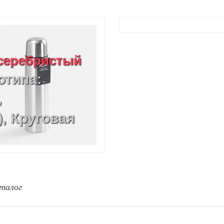
, серебристый
отипа:
,
, Круговая
талог