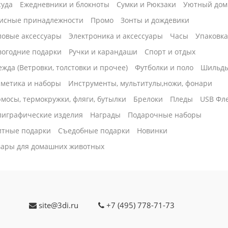
суда
Ежедневники и блокноты
Сумки и Рюкзаки
Уютный дом
исные принадлежности
Промо
Зонты и дождевики
ловые аксессуары
Электроника и аксессуары
Часы
Упаковк
вогодние подарки
Ручки и карандаши
Спорт и отдых
жда (Ветровки, толстовки и прочее)
Футболки и поло
Шильд
сметика и наборы
Инструменты, мультитулы,ножи, фонари
мосы, термокружки, фляги, бутылки
Брелоки
Пледы
USB Фл
лиграфические изделия
Награды
Подарочные наборы
итные подарки
Cъедобные подарки
Новинки
вары для домашних животных
site@3di.ru
+7 (495) 778-71-73