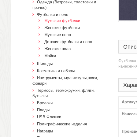
Одежда (Ветровки, толстовки и
прочее)
Футболки и поло
Мужские футболки
Женские футболки
Мужские поло
Детские футболки и поло
Опис
Женские поло
Майки
Футболка 
Шильды
нанесени
Косметика и наборы
Инструменты, мультитулы,ножи,
фонари
Хара
Термосы, термокружки, фляги,
бутылки
Артику
Брелоки
Пледы
Нанесе
USB Флешки
Полиграфические изделия
Награды
Произв