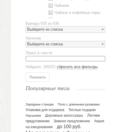
Чайники
Чайные и кофейные пары
Металлическая посуда
Бренды
635 из 635
Наборы посуды
Выберите из списка
Предметы сервировки
Наличие
Стаканы
Выберите из списка
Эко кружки
Поиск в тексте
ЕВРОПОСУДА
Аксессуары
Найдено :165421
сбросить все фильтры
Ежедневники и блокноты
Блокноты
Показать
Ежедневники полудатированные
Популярные теги
Датированные ежедневники
Ежедневники недатированные
Планинги и телефонные книжки
Зарядные станции
Поло с длинными рукавами
Упаковка для подарков
Теплые подарки
Планинги датированные
Летнее
Наушники
Дорожные аксессуары
Планинги недатированные
предложение
Зимнее предложение
Акция
Телефонные книжки
до 100 руб.
на ежедневники