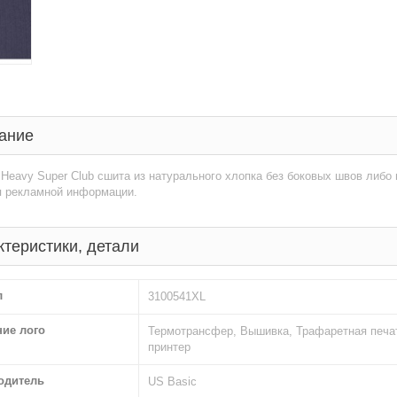
ание
Heavy Super Club сшита из натурального хлопка без боковых швов либо
я рекламной информации.
ктеристики, детали
л
3100541XL
ние лого
Термотрансфер, Вышивка, Трафаретная печа
принтер
одитель
US Basic