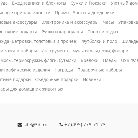
суда
Ежедневники и блокноты
Сумки и Рюкзаки
Уютный дом
исные принадлежности
Промо
Зонты и дождевики
ловые аксессуары
Электроника и аксессуары
Часы
Упаковк
вогодние подарки
Ручки и карандаши
Спорт и отдых
жда (Ветровки, толстовки и прочее)
Футболки и поло
Шильд
сметика и наборы
Инструменты, мультитулы,ножи, фонари
мосы, термокружки, фляги, бутылки
Брелоки
Пледы
USB Фл
лиграфические изделия
Награды
Подарочные наборы
итные подарки
Cъедобные подарки
Новинки
вары для домашних животных
site@3di.ru
+7 (495) 778-71-73