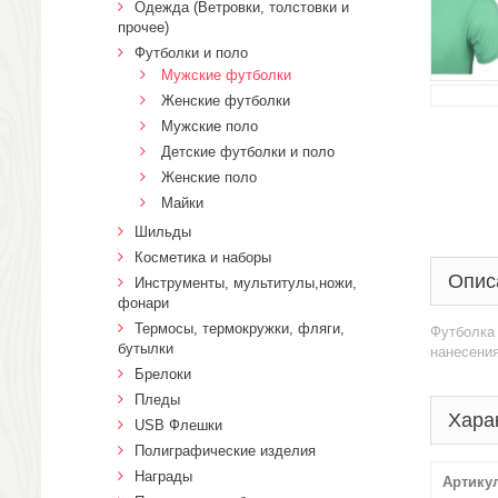
Одежда (Ветровки, толстовки и
прочее)
Футболки и поло
Мужские футболки
Женские футболки
Мужские поло
Детские футболки и поло
Женские поло
Майки
Шильды
Косметика и наборы
Опис
Инструменты, мультитулы,ножи,
фонари
Термосы, термокружки, фляги,
Футболка 
бутылки
нанесени
Брелоки
Пледы
Хара
USB Флешки
Полиграфические изделия
Награды
Артику