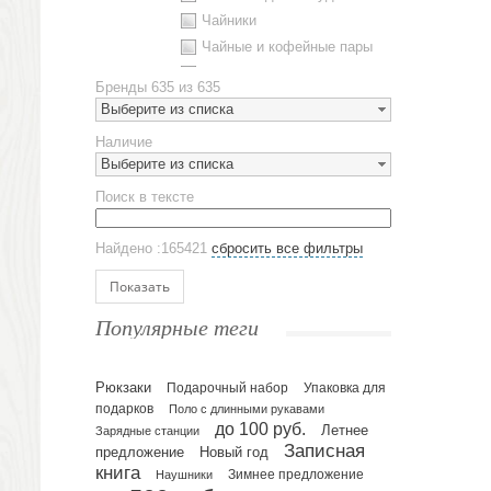
Чайники
Чайные и кофейные пары
Металлическая посуда
Бренды
635 из 635
Наборы посуды
Выберите из списка
Предметы сервировки
Наличие
Стаканы
Выберите из списка
Эко кружки
Поиск в тексте
ЕВРОПОСУДА
Аксессуары
Найдено :165421
сбросить все фильтры
Ежедневники и блокноты
Блокноты
Показать
Ежедневники полудатированные
Популярные теги
Датированные ежедневники
Ежедневники недатированные
Рюкзаки
Подарочный набор
Упаковка для
Планинги и телефонные книжки
подарков
Поло с длинными рукавами
Планинги датированные
до 100 руб.
Летнее
Зарядные станции
Планинги недатированные
Записная
предложение
Новый год
Телефонные книжки
книга
Зимнее предложение
Наушники