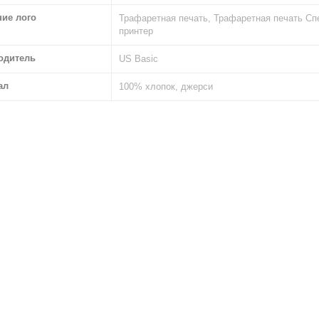
ние лого
Трафаретная печать, Трафаретная печать С
принтер
одитель
US Basic
ал
100% хлопок, джерси