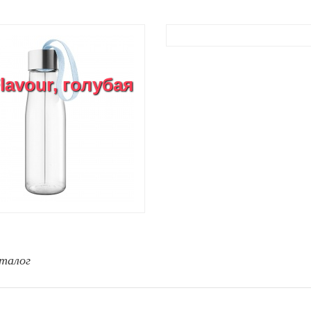
avour, голубая
талог