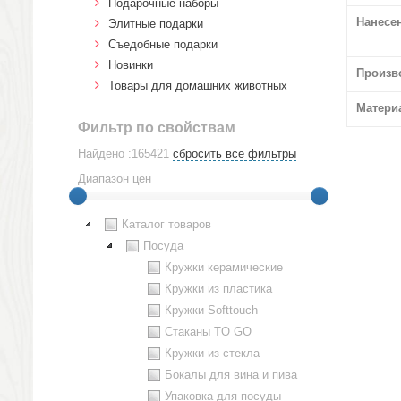
Подарочные наборы
Нанесе
Элитные подарки
Cъедобные подарки
Новинки
Произв
Товары для домашних животных
Матери
Фильтр по свойствам
Найдено :165421
сбросить все фильтры
Диапазон цен
Каталог товаров
Посуда
Кружки керамические
Кружки из пластика
Кружки Softtouch
Стаканы TO GO
Кружки из стекла
Бокалы для вина и пива
Упаковка для посуды