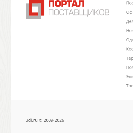
По
Промо
Оф
Антистрессы
Светоотражатели
Де
Зажигалки
Но
Зеркала и косметички
Оде
Открывашки
Промо-мелочи
Ко
Зонты и дождевики
Тер
Зонты-трости
По
Складные зонты
Эл
Дождевики
Деловые аксессуары
То
Дорожные органайзеры
Обложки для документов
Зажимы для купюр
Папки, блокноты
Визитницы настольные
3di.ru © 2009-2026
Платки шелковые